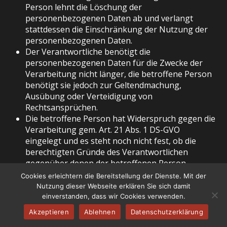
Person lehnt die Löschung der
personenbezogenen Daten ab und verlangt
stattdessen die Einschränkung der Nutzung der
personenbezogenen Daten.
Der Verantwortliche benötigt die
personenbezogenen Daten für die Zwecke der
Verarbeitung nicht länger, die betroffene Person
benötigt sie jedoch zur Geltendmachung,
Ausübung oder Verteidigung von
Rechtsansprüchen.
Die betroffene Person hat Widerspruch gegen die
Verarbeitung gem. Art. 21 Abs. 1 DS-GVO
eingelegt und es steht noch nicht fest, ob die
berechtigten Gründe des Verantwortlichen
gegenüber denen der betroffenen Person
überwiegen.
Cookies erleichtern die Bereitstellung der Dienste. Mit der
Nutzung dieser Webseite erklären Sie sich damit
Sofern eine der oben genannten Voraussetzungen
einverstanden, dass wir Cookies verwenden.
gegeben ist und eine betroffene Person die
Akzeptieren
Ablehnen
Datenschutzerklärung
Einschränkung von personenbezogenen Daten, die bei
der Dachdeckermeister Paul Dittrich GmbH gespeichert