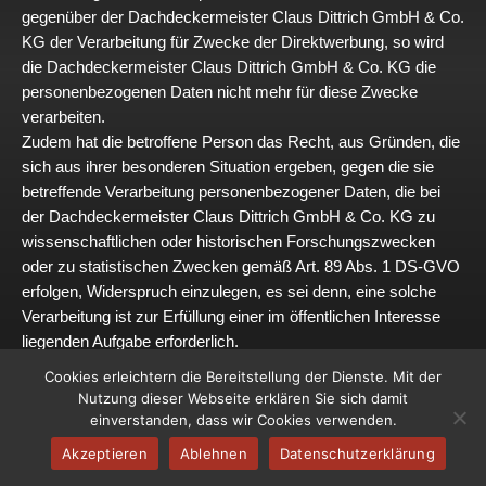
gegenüber der Dachdeckermeister Claus Dittrich GmbH & Co.
KG der Verarbeitung für Zwecke der Direktwerbung, so wird
die Dachdeckermeister Claus Dittrich GmbH & Co. KG die
personenbezogenen Daten nicht mehr für diese Zwecke
verarbeiten.
Zudem hat die betroffene Person das Recht, aus Gründen, die
sich aus ihrer besonderen Situation ergeben, gegen die sie
betreffende Verarbeitung personenbezogener Daten, die bei
der Dachdeckermeister Claus Dittrich GmbH & Co. KG zu
wissenschaftlichen oder historischen Forschungszwecken
oder zu statistischen Zwecken gemäß Art. 89 Abs. 1 DS-GVO
erfolgen, Widerspruch einzulegen, es sei denn, eine solche
Verarbeitung ist zur Erfüllung einer im öffentlichen Interesse
liegenden Aufgabe erforderlich.
Zur Ausübung des Rechts auf Widerspruch kann sich die
Cookies erleichtern die Bereitstellung der Dienste. Mit der
betroffene Person direkt an jeden Mitarbeiter der
Nutzung dieser Webseite erklären Sie sich damit
Dachdeckermeister Claus Dittrich GmbH & Co. KG oder einen
einverstanden, dass wir Cookies verwenden.
anderen Mitarbeiter wenden. Der betroffenen Person steht es
Akzeptieren
Ablehnen
Datenschutzerklärung
ferner frei, im Zusammenhang mit der Nutzung von Diensten