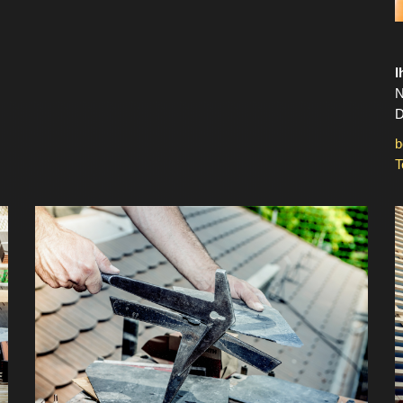
I
N
D
b
T