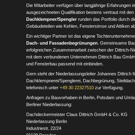
Die Mitarbeiter verfügen über langjährige Erfahrungen 
ausgezeichneten Qualifikation bestens vertraut mit de
Dachklempner/Spengler
runden das Portfolio durch di
Gebäudeteilen wie Kehlen, Fenstersimse und Attiken ab
Ein wichtiger Partner ist das eigene Tochterunternehm
Dach- und Fassadenbegrünungen
. Gemeinsame Baup
erfolgreichen Zusammenarbeit zwischen der Dittrich-N
mit dem verbundenen Unternehmen Dittrich Bau GmbH
und Fensterbau passend mit einbinden.
Gern steht der Niederlassungsleiter Johannes Dittrich 
Dachklempnerei/Spenglerei, Dachbegrünung, Steildach
telefonisch unter
+49 30 22327510
zur Verfügung.
Anfragen zu Bauvorhaben in Berlin, Potsdam und Umlan
Berliner Niederlassung:
Dachdeckermeister Claus Dittrich GmbH & Co. KG
Niederlassung Berlin
Industriestr. 22/24