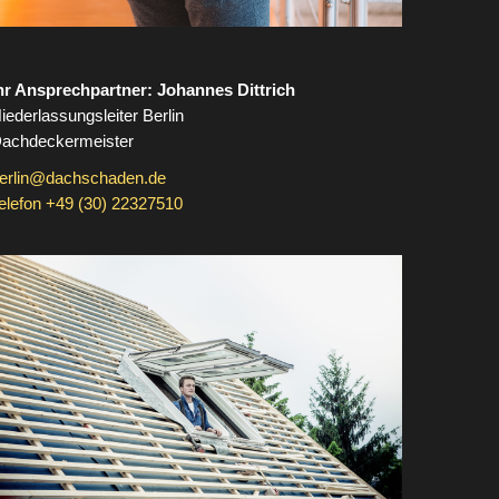
hr Ansprechpartner: Johannes Dittrich
iederlassungsleiter Berlin
achdeckermeister
erlin@dachschaden.de
elefon +49 (30) 22327510